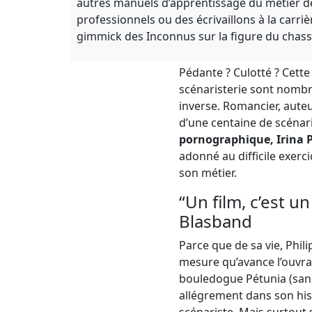
autres manuels d’apprentissage du métier de
professionnels ou des écrivaillons à la carri
gimmick des Inconnus sur la figure du chasse
Pédante ? Culotté ? Cette
scénaristerie sont nombreu
inverse. Romancier, auteur
d’une centaine de scénari
pornographique, Irina 
adonné au difficile exercic
son métier.
“Un film, c’est un
Blasband
Parce que de sa vie, Phil
mesure qu’avance l’ouvrag
bouledogue Pétunia (sans 
allégrement dans son hist