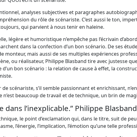
sur QUOI écrit un scénariste.
tionnel, analyses subjectives et paragraphes autobiograph
préhension du rôle de scénariste. C’est aussi le ton, imper
ujours, qui parvient à nous tenir en haleine.
le, légère et humoristique n’empêche pas l’écrivain d’abo
 marchent dans la confection d’un bon scénario. De ses étu
 de monteur, mais aussi de ses multiples expériences profe
ène, ou réalisateur, Philippe Blasband tire avec justesse qu
d’un bon scénario : la relation de cause à effet, la construc
niste.
er de scénariste, s’il semble passionnant et enrichissant, n’
i ce n’est beaucoup de travail et de technique, un brin de mag
 dans l’inexplicable.” Philippe Blasband
hnique, le point d’exclamation qui, dans le titre, suit de peu
iasme, l’énergie, l’implication, l’émotion qu’une telle profes