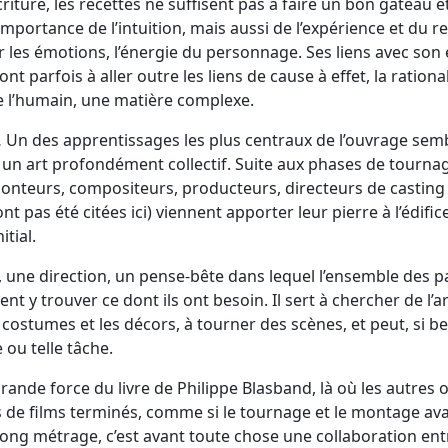
riture, les recettes ne suffisent pas à faire un bon gâteau e
mportance de l’intuition, mais aussi de l’expérience et du res
isir les émotions, l’énergie du personnage. Ses liens avec so
t parfois à aller outre les liens de cause à effet, la ration
de l’humain, une matière complexe.
Un des apprentissages les plus centraux de l’ouvrage sembl
t un art profondément collectif. Suite aux phases de tourn
monteurs, compositeurs, producteurs, directeurs de casting
nt pas été citées ici) viennent apporter leur pierre à l’édific
itial.
 une direction, un pense-bête dans lequel l’ensemble des pa
nt y trouver ce dont ils ont besoin. Il sert à chercher de l’a
 costumes et les décors, à tourner des scènes, et peut, si b
 ou telle tâche.
 grande force du livre de Philippe Blasband, là où les autre
 de films terminés, comme si le tournage et le montage ava
 long métrage, c’est avant toute chose une collaboration en