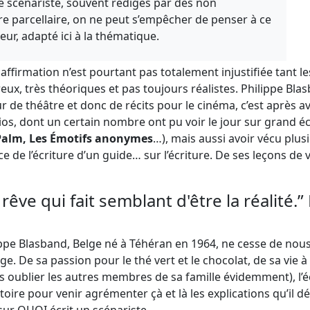
 scénariste, souvent rédigés par des non
ère parcellaire, on ne peut s’empêcher de penser à ce
ur, adapté ici à la thématique.
 affirmation n’est pourtant pas totalement injustifiée tant l
x, très théoriques et pas toujours réalistes. Philippe Blasba
 de théâtre et donc de récits pour le cinéma, c’est après avo
os, dont un certain nombre ont pu voir le jour sur grand éc
Palm, Les Émotifs anonymes
…), mais aussi avoir vécu plusie
e de l’écriture d’un guide… sur l’écriture. De ses leçons de vie
 rêve qui fait semblant d'être la réalité.”
ippe Blasband, Belge né à Téhéran en 1964, ne cesse de nous
e. De sa passion pour le thé vert et le chocolat, de sa vie à
oublier les autres membres de sa famille évidemment), l’éc
oire pour venir agrémenter çà et là les explications qu’il d