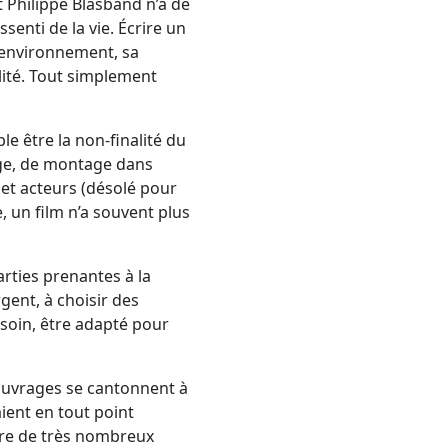
t Philippe Blasband n’a de
senti de la vie. Écrire un
n environnement, sa
alité. Tout simplement
e être la non-finalité du
age, de montage dans
 et acteurs (désolé pour
e, un film n’a souvent plus
rties prenantes à la
rgent, à choisir des
esoin, être adapté pour
s ouvrages se cantonnent à
ient en tout point
tre de très nombreux