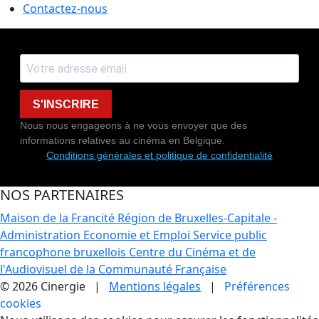
Contactez-nous
S'INSCRIRE
Nous nous engageons à ne vous envoyer que des
informations relatives au cinéma en Belgique.
Conditions générales et politique de confidentialité
NOS PARTENAIRES
Maison de la Francité
Région de Bruxelles-Capitale -
Administration Economie et Emploi
Service public
francophone bruxellois
Centre du Cinéma et de
l'Audiovisuel de la Communauté Française
© 2026 Cinergie |
Mentions légales
|
Préférences
cookies