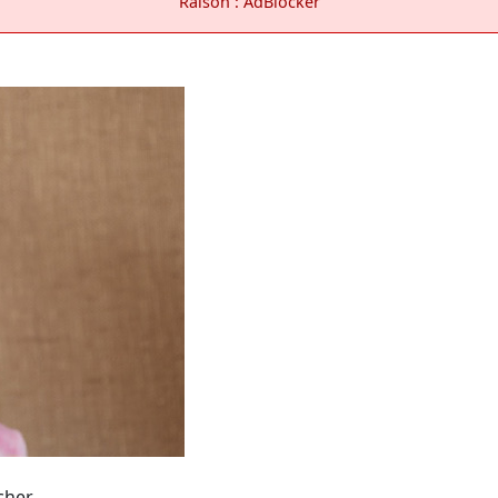
Raison : AdBlocker
cher.