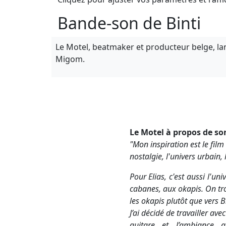
Bande-son de Binti
Le Motel, beatmaker et producteur belge, la
Migom.
Le Motel à propos de son
"
Mon inspiration est le fil
nostalgie, l'univers urbain, 
Pour Elias, c'est aussi l'uni
cabanes, aux okapis.
On tro
les okapis
plutôt que vers Bi
J’ai décidé de travailler av
guitare et l’ambiance af