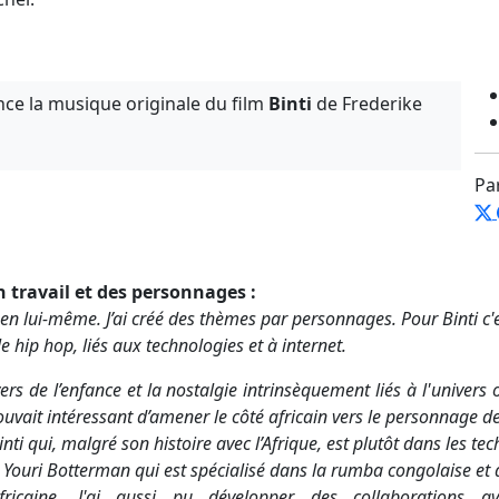
nce la musique originale du film
Binti
de Frederike
Pa
 travail et des personnages :
m en lui-même.
J’ai créé des thèmes par personnages. Pour Binti c
le hip hop
, liés aux technologies et à internet.
vers de l’enfance et la nostalgie intrinsèquement liés à l'
univers 
uvait intéressant d’amener le côté africain vers le personnage de
nti qui, malgré son histoire avec l’Afrique, est plutôt dans les te
ec Youri Botterman
qui est spécialisé dans la rumba congolaise et
ricaine.
J'ai aussi pu développer des collaborations av