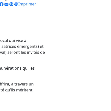
Imprimer
bocal
qui vise à
lisatrices émergents) et
al) seront les invités de
munérations qui les
frira, à travers un
ité qu'ils méritent.