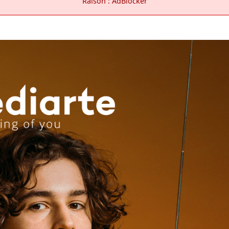
Raison : AdBlocker