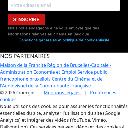
S'INSCRIRE
Nous nous engageons à ne vous envoyer que des
informations relatives au cinéma en Belgique.
Conditions générales et politique de confidentialité
NOS PARTENAIRES
Maison de la Francité
Région de Bruxelles-Capitale -
Administration Economie et Emploi
Service public
francophone bruxellois
Centre du Cinéma et de
l'Audiovisuel de la Communauté Française
© 2026 Cinergie |
Mentions légales
|
Préférences
cookies
Gestion des Cookies
Nous utilisons des cookies pour assurer les fonctionnalités
essentielles du site, analyser l'utilisation du site (Google
Analytics) et intégrer des vidéos (YouTube, Vimeo,
Dailymotion). Ces services peuvent déposer des cookies à