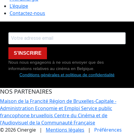
L'équipe
Contactez-nous
S'INSCRIRE
Nous nous engageons à ne vous envoyer que des
informations relatives au cinéma en Belgique.
Conditions générales et politique de confidentialité
NOS PARTENAIRES
Maison de la Francité
Région de Bruxelles-Capitale -
Administration Economie et Emploi
Service public
francophone bruxellois
Centre du Cinéma et de
l'Audiovisuel de la Communauté Française
© 2026 Cinergie |
Mentions légales
|
Préférences