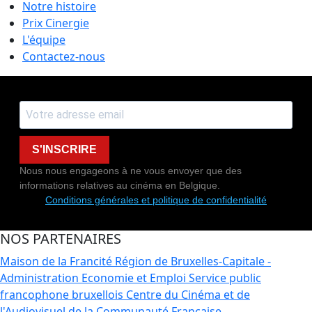
Notre histoire
Prix Cinergie
L'équipe
Contactez-nous
S'INSCRIRE
Nous nous engageons à ne vous envoyer que des
informations relatives au cinéma en Belgique.
Conditions générales et politique de confidentialité
NOS PARTENAIRES
Maison de la Francité
Région de Bruxelles-Capitale -
Administration Economie et Emploi
Service public
francophone bruxellois
Centre du Cinéma et de
l'Audiovisuel de la Communauté Française