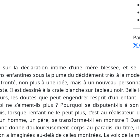
Pa
 sur la déclaration intime d’une mère blessée, et se
ions enfantines sous la plume du décidément très à la mode 
onfronté, non plus à une idée, mais à un nouveau personn
ste. Il est dessiné à la craie blanche sur tableau noir. Belle
urs, les doutes que peut engendrer l’esprit d’un enfant.
oi ne s’aiment-ils plus ? Pourquoi se disputent-ils à son
is, lorsque l’enfant ne le peut plus, c’est au réalisateur 
n homme, un père, se transforme-t-il en monstre ? Dan
anc donne douloureusement corps au paradis du titre, il 
n a imaginées au-delà de celles montrées. La voix de la mèr