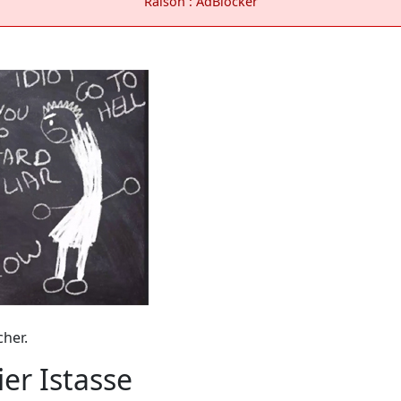
Raison : AdBlocker
cher.
er Istasse