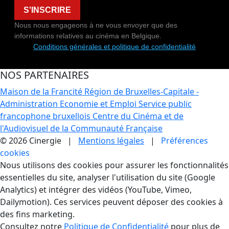
S'INSCRIRE
Nous nous engageons à ne vous envoyer que des
informations relatives au cinéma en Belgique.
Conditions générales et politique de confidentialité
NOS PARTENAIRES
Maison de la Francité
Région de Bruxelles-Capitale -
Administration Economie et Emploi
Service public
francophone bruxellois
Centre du Cinéma et de
l'Audiovisuel de la Communauté Française
© 2026 Cinergie |
Mentions légales
|
Préférences
cookies
Gestion des Cookies
Nous utilisons des cookies pour assurer les fonctionnalités
essentielles du site, analyser l'utilisation du site (Google
Analytics) et intégrer des vidéos (YouTube, Vimeo,
Dailymotion). Ces services peuvent déposer des cookies à
des fins marketing.
Consultez notre
Politique de Confidentialité
pour plus de