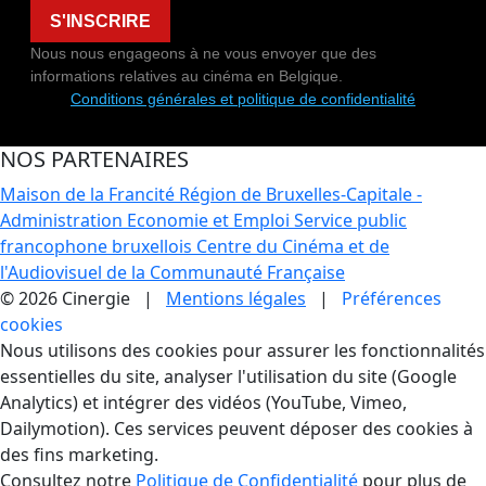
S'INSCRIRE
Nous nous engageons à ne vous envoyer que des
informations relatives au cinéma en Belgique.
Conditions générales et politique de confidentialité
NOS PARTENAIRES
Maison de la Francité
Région de Bruxelles-Capitale -
Administration Economie et Emploi
Service public
francophone bruxellois
Centre du Cinéma et de
l'Audiovisuel de la Communauté Française
© 2026 Cinergie |
Mentions légales
|
Préférences
cookies
Gestion des Cookies
Nous utilisons des cookies pour assurer les fonctionnalités
essentielles du site, analyser l'utilisation du site (Google
Analytics) et intégrer des vidéos (YouTube, Vimeo,
Dailymotion). Ces services peuvent déposer des cookies à
des fins marketing.
Consultez notre
Politique de Confidentialité
pour plus de