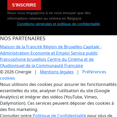
S'INSCRIRE
Nous nous engageons à ne vous envoyer que des
informations relatives au cinéma en Belgique.
Conditions générales et politique de confidentialité
NOS PARTENAIRES
Maison de la Francité
Région de Bruxelles-Capitale -
Administration Economie et Emploi
Service public
francophone bruxellois
Centre du Cinéma et de
l'Audiovisuel de la Communauté Française
© 2026 Cinergie |
Mentions légales
|
Préférences
cookies
Gestion des Cookies
Nous utilisons des cookies pour assurer les fonctionnalités
essentielles du site, analyser l'utilisation du site (Google
Analytics) et intégrer des vidéos (YouTube, Vimeo,
Dailymotion). Ces services peuvent déposer des cookies à
des fins marketing.
Consultez notre
Politique de Confidentialité
pour plus de