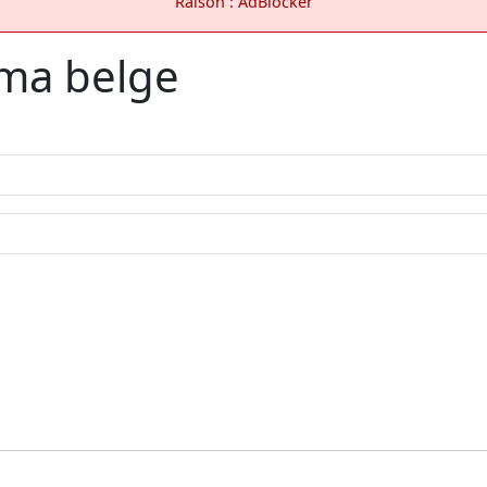
Raison : AdBlocker
éma belge