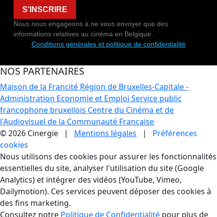
S'INSCRIRE
Nous nous engageons à ne vous envoyer que des
informations relatives au cinéma en Belgique.
Conditions générales et politique de confidentialité
NOS PARTENAIRES
Maison de la Francité
Région de Bruxelles-Capitale -
Administration Economie et Emploi
Service public
francophone bruxellois
Centre du Cinéma et de
l'Audiovisuel de la Communauté Française
© 2026 Cinergie |
Mentions légales
|
Préférences
cookies
Gestion des Cookies
Nous utilisons des cookies pour assurer les fonctionnalités
essentielles du site, analyser l'utilisation du site (Google
Analytics) et intégrer des vidéos (YouTube, Vimeo,
Dailymotion). Ces services peuvent déposer des cookies à
des fins marketing.
Consultez notre
Politique de Confidentialité
pour plus de