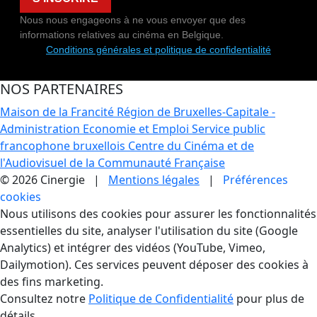
Nous nous engageons à ne vous envoyer que des
informations relatives au cinéma en Belgique.
Conditions générales et politique de confidentialité
NOS PARTENAIRES
Maison de la Francité
Région de Bruxelles-Capitale -
Administration Economie et Emploi
Service public
francophone bruxellois
Centre du Cinéma et de
l'Audiovisuel de la Communauté Française
© 2026 Cinergie |
Mentions légales
|
Préférences
cookies
Gestion des Cookies
Nous utilisons des cookies pour assurer les fonctionnalités
essentielles du site, analyser l'utilisation du site (Google
Analytics) et intégrer des vidéos (YouTube, Vimeo,
Dailymotion). Ces services peuvent déposer des cookies à
des fins marketing.
Consultez notre
Politique de Confidentialité
pour plus de
détails.