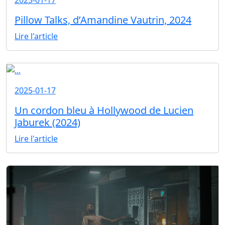
2025-01-17
Pillow Talks, d’Amandine Vautrin, 2024
Lire l'article
2025-01-17
Un cordon bleu à Hollywood de Lucien
Jaburek (2024)
Lire l'article