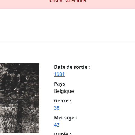
Raison : AdBlocker
Date de sortie :
1981
Pays :
Belgique
Genre :
38
Metrage :
42
Durée :