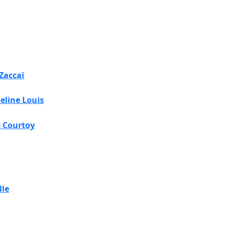
Zaccaï
eline Louis
e Courtoy
lle