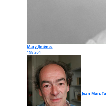
Mary Jiménez
198
204
Jean-Marc Tu