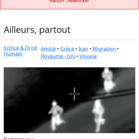
Raison : AdBlocker
Ailleurs, partout
Justice & Droit
Amitié
•
Grèce
•
Iran
•
Migration
•
Humain
Royaume - Uni
•
Voyage