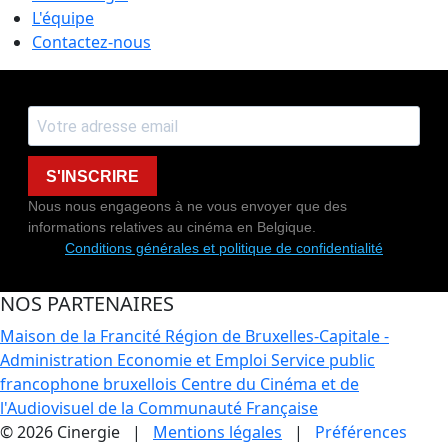
L'équipe
Contactez-nous
S'INSCRIRE
Nous nous engageons à ne vous envoyer que des
informations relatives au cinéma en Belgique.
Conditions générales et politique de confidentialité
NOS PARTENAIRES
Maison de la Francité
Région de Bruxelles-Capitale -
Administration Economie et Emploi
Service public
francophone bruxellois
Centre du Cinéma et de
l'Audiovisuel de la Communauté Française
© 2026 Cinergie |
Mentions légales
|
Préférences