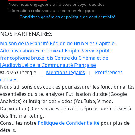
Nous nous engageons à ne vous envoyer que des
informations relatives au cinéma en Belgique.
Conditions générales et politique de confidentialité
NOS PARTENAIRES
Maison de la Francité
Région de Bruxelles-Capitale -
Administration Economie et Emploi
Service public
francophone bruxellois
Centre du Cinéma et de
l'Audiovisuel de la Communauté Française
© 2026 Cinergie |
Mentions légales
|
Préférences
cookies
Gestion des Cookies
Nous utilisons des cookies pour assurer les fonctionnalités
essentielles du site, analyser l'utilisation du site (Google
Analytics) et intégrer des vidéos (YouTube, Vimeo,
Dailymotion). Ces services peuvent déposer des cookies à
des fins marketing.
Consultez notre
Politique de Confidentialité
pour plus de
détails.