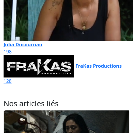
Julia Ducournau
198
FraKas Productions
128
Nos articles liés