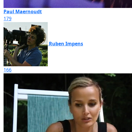
Paul Maernoudt
179
Ruben Impens
166