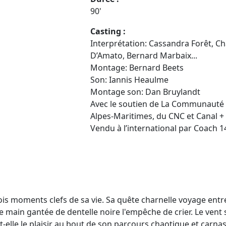
90'
Casting :
Interprétation: Cassandra Forêt, C
D’Amato, Bernard Marbaix...
Montage: Bernard Beets
Son: Iannis Heaulme
Montage son: Dan Bruylandt
Avec le soutien de La Communauté 
Alpes-Maritimes, du CNC et Canal + 
Vendu à l’international par Coach 1
ois moments clefs de sa vie. Sa quête charnelle voyage entre 
 main gantée de dentelle noire l'empêche de crier. Le vent 
t-elle le plaisir au bout de son parcours chaotique et carnas