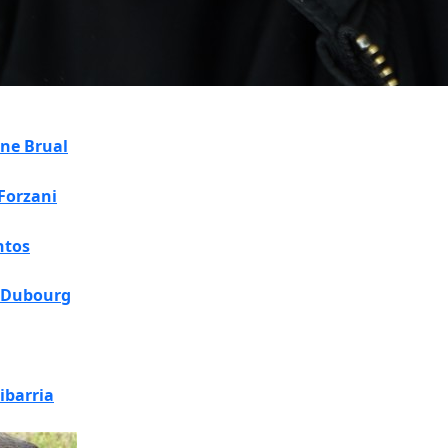
ne Brual
Forzani
ntos
n Dubourg
ribarria