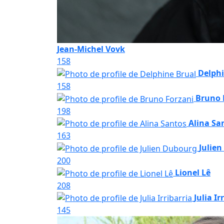
Jean-Michel Vovk
158
Delphi
158
Bruno 
198
Alina Sa
163
Julie
200
Lionel Lê
208
Julia Ir
145