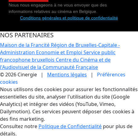
Nous nous engageons à ne vous envoyer que des
informations relatives au cinéma en Belgique.
Conditions générales et politique de confidentialité
NOS PARTENAIRES
Maison de la Francité
Région de Bruxelles-Capitale -
Administration Economie et Emploi
Service public
francophone bruxellois
Centre du Cinéma et de
l'Audiovisuel de la Communauté Française
© 2026 Cinergie |
Mentions légales
|
Préférences
cookies
Gestion des Cookies
Nous utilisons des cookies pour assurer les fonctionnalités
essentielles du site, analyser l'utilisation du site (Google
Analytics) et intégrer des vidéos (YouTube, Vimeo,
Dailymotion). Ces services peuvent déposer des cookies à
des fins marketing.
Consultez notre
Politique de Confidentialité
pour plus de
détails.