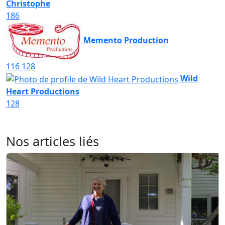
Christophe
186
Memento Production
116
128
Wild
Heart Productions
128
Nos articles liés