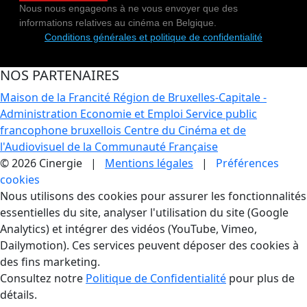
Nous nous engageons à ne vous envoyer que des
informations relatives au cinéma en Belgique.
Conditions générales et politique de confidentialité
NOS PARTENAIRES
Maison de la Francité
Région de Bruxelles-Capitale -
Administration Economie et Emploi
Service public
francophone bruxellois
Centre du Cinéma et de
l'Audiovisuel de la Communauté Française
© 2026 Cinergie |
Mentions légales
|
Préférences
cookies
Gestion des Cookies
Nous utilisons des cookies pour assurer les fonctionnalités
essentielles du site, analyser l'utilisation du site (Google
Analytics) et intégrer des vidéos (YouTube, Vimeo,
Dailymotion). Ces services peuvent déposer des cookies à
des fins marketing.
Consultez notre
Politique de Confidentialité
pour plus de
détails.