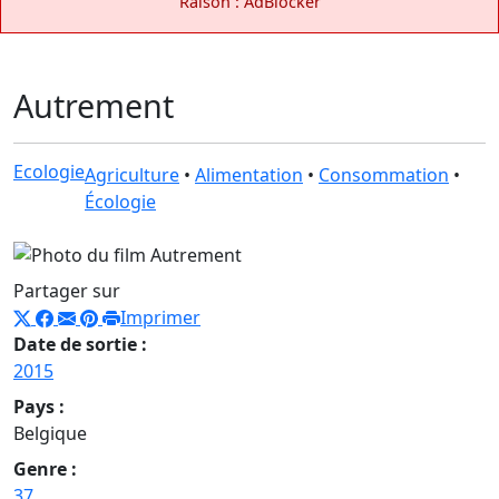
Raison : AdBlocker
Autrement
Ecologie
Agriculture
•
Alimentation
•
Consommation
•
Écologie
Partager sur
Imprimer
Date de sortie :
2015
Pays :
Belgique
Genre :
37