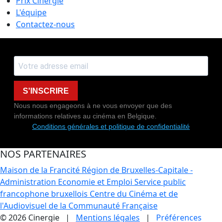
Prix Cinergie
L'équipe
Contactez-nous
S'INSCRIRE
Nous nous engageons à ne vous envoyer que des
informations relatives au cinéma en Belgique.
Conditions générales et politique de confidentialité
NOS PARTENAIRES
Maison de la Francité
Région de Bruxelles-Capitale -
Administration Economie et Emploi
Service public
francophone bruxellois
Centre du Cinéma et de
l'Audiovisuel de la Communauté Française
© 2026 Cinergie |
Mentions légales
|
Préférences