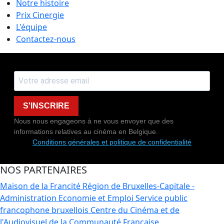
Notre histoire
Prix Cinergie
L'équipe
Contactez-nous
S'INSCRIRE
Nous nous engageons à ne vous envoyer que des
informations relatives au cinéma en Belgique.
Conditions générales et politique de confidentialité
NOS PARTENAIRES
Maison de la Francité
Région de Bruxelles-Capitale -
Administration Economie et Emploi
Service public
francophone bruxellois
Centre du Cinéma et de
l'Audiovisuel de la Communauté Française