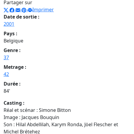
Partager sur
Imprimer
Date de sortie :
2001
Pays :
Belgique
Genre :
37
Metrage :
42
Durée :
84'
Casting :
Réal et scénar : Simone Bitton
Image : Jacques Bouquin
Son : Hilal Abdellilah, Karym Ronda, Jöel Flescher et
Michel Brétehez