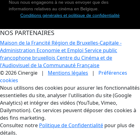
Nous nous engageons à ne vous envoyer que des
informations relatives au cinéma en Belgique.
Conditions générales et politique de confidentialité
NOS PARTENAIRES
Maison de la Francité
Région de Bruxelles-Capitale -
Administration Economie et Emploi
Service public
francophone bruxellois
Centre du Cinéma et de
l'Audiovisuel de la Communauté Française
© 2026 Cinergie |
Mentions légales
|
Préférences
cookies
Gestion des Cookies
Nous utilisons des cookies pour assurer les fonctionnalités
essentielles du site, analyser l'utilisation du site (Google
Analytics) et intégrer des vidéos (YouTube, Vimeo,
Dailymotion). Ces services peuvent déposer des cookies à
des fins marketing.
Consultez notre
Politique de Confidentialité
pour plus de
détails.