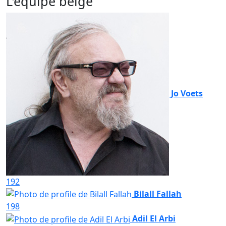
L'équipe belge
Jo Voets
192
Bilall Fallah
198
Adil El Arbi