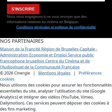
S'INSCRIRE
Nous nous engageons à ne vous envoyer que des
informations relatives au cinéma en Belgique.
Conditions générales et politique de confidentialité
NOS PARTENAIRES
Maison de la Francité
Région de Bruxelles-Capitale -
Administration Economie et Emploi
Service public
francophone bruxellois
Centre du Cinéma et de
l'Audiovisuel de la Communauté Française
© 2026 Cinergie |
Mentions légales
|
Préférences
cookies
Gestion des Cookies
Nous utilisons des cookies pour assurer les fonctionnalités
essentielles du site, analyser l'utilisation du site (Google
Analytics) et intégrer des vidéos (YouTube, Vimeo,
Dailymotion). Ces services peuvent déposer des cookies à
des fins marketing.