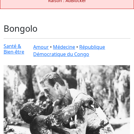
Raison : AdBlocker
Bongolo
Santé &
Amour
•
Médecine
•
République
Bien-être
Démocratique du Congo