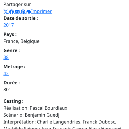
Partager sur
Imprimer
Date de sortie :
2017
Pays :
France, Belgique
Genre :
38
Metrage :
42
Durée :
80'
Casting :
Réalisation: Pascal Bourdiaux
Scénario: Benjamin Guedj
Interprétation: Charlie Langendries, Franck Dubosc,
Mathilde Seigner, Jean-François Cayrey, Nora Hamzawi,