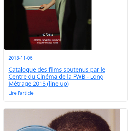
2018-11-06
Catalogue des films soutenus par le
Centre du Cinéma de la FWB - Long
Métrage 2018 (line up)
Lire l'article