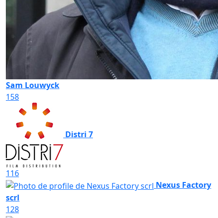
Sam Louwyck
158
Distri 7
116
Nexus Factory
scrl
128