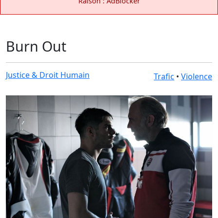
Raison : AdBlocker
Burn Out
Justice & Droit Humain
Trafic
•
Violence