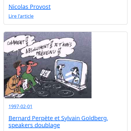
Nicolas Provost
Lire l'article
1997-02-01
Bernard Perpète et Sylvain Goldberg,
speakers doublage