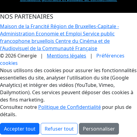
NOS PARTENAIRES
Maison de la Francité
Région de Bruxelles-Capitale -
Administration Economie et Emploi
Service public
francophone bruxellois
Centre du Cinéma et de
l'Audiovisuel de la Communauté Française
© 2026 Cinergie |
Mentions légales
|
Préférences
cookies
Gestion des Cookies
Nous utilisons des cookies pour assurer les fonctionnalités
essentielles du site, analyser l'utilisation du site (Google
Analytics) et intégrer des vidéos (YouTube, Vimeo,
Dailymotion). Ces services peuvent déposer des cookies à
des fins marketing.
Consultez notre
Politique de Confidentialité
pour plus de
détails.
Accepter tout
Refuser tout
Personnaliser