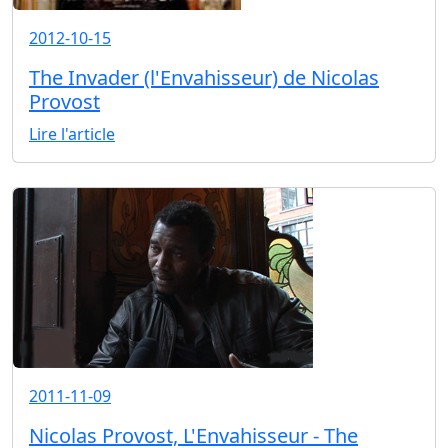
2012-10-15
The Invader (l'Envahisseur) de Nicolas
Provost
Lire l'article
2011-11-09
Nicolas Provost, L'Envahisseur - The