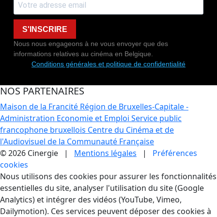
S'INSCRIRE
Nous nous engageons à ne vous envoyer que des
informations relatives au cinéma en Belgique.
Conditions générales et politique de confidentialité
NOS PARTENAIRES
Maison de la Francité
Région de Bruxelles-Capitale -
Administration Economie et Emploi
Service public
francophone bruxellois
Centre du Cinéma et de
l'Audiovisuel de la Communauté Française
© 2026 Cinergie |
Mentions légales
|
Préférences
cookies
Gestion des Cookies
Nous utilisons des cookies pour assurer les fonctionnalités
essentielles du site, analyser l'utilisation du site (Google
Analytics) et intégrer des vidéos (YouTube, Vimeo,
Dailymotion). Ces services peuvent déposer des cookies à