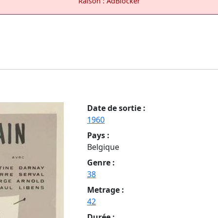
Raison : AdBlocker
Date de sortie :
1960
Pays :
Belgique
Genre :
38
Metrage :
42
Durée :