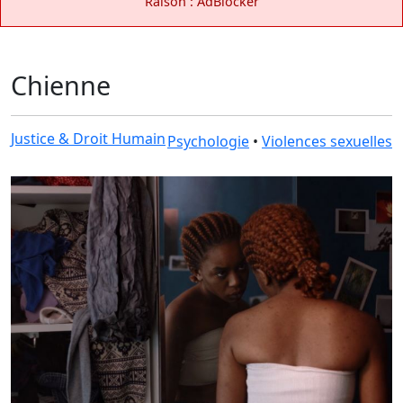
Raison : AdBlocker
Chienne
Justice & Droit Humain
Psychologie
•
Violences sexuelles