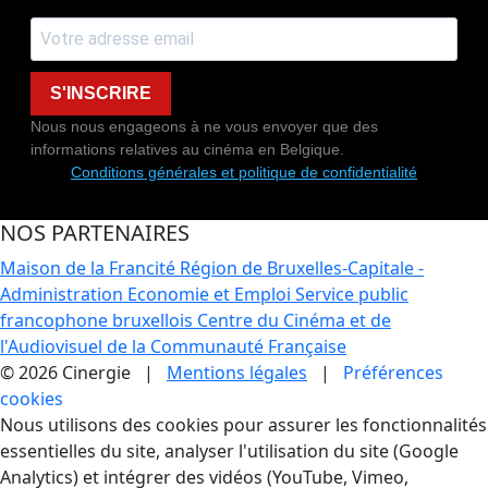
S'INSCRIRE
Nous nous engageons à ne vous envoyer que des
informations relatives au cinéma en Belgique.
Conditions générales et politique de confidentialité
NOS PARTENAIRES
Maison de la Francité
Région de Bruxelles-Capitale -
Administration Economie et Emploi
Service public
francophone bruxellois
Centre du Cinéma et de
l'Audiovisuel de la Communauté Française
© 2026 Cinergie |
Mentions légales
|
Préférences
cookies
Gestion des Cookies
Nous utilisons des cookies pour assurer les fonctionnalités
essentielles du site, analyser l'utilisation du site (Google
Analytics) et intégrer des vidéos (YouTube, Vimeo,