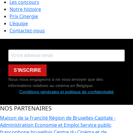
Les concours
Notre histoire
Prix Cinergie
L'équipe
Contactez-nous
S'INSCRIRE
Nous nous engageons à ne vous envoyer que des
informations relatives au cinéma en Belgique.
Conditions générales et politique de confidentialité
NOS PARTENAIRES
Maison de la Francité
Région de Bruxelles-Capitale -
Administration Economie et Emploi
Service public
francophone bruxellois
Centre du Cinéma et de