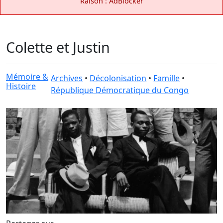
Raison : AdBlocker
Colette et Justin
Mémoire &
Archives
•
Décolonisation
•
Famille
•
Histoire
République Démocratique du Congo