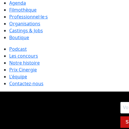
Agenda
Filmothèque
Professionnel·le·s
Organisations
Castings & Jobs
Boutique
Podcast
Les concours
Notre histoire
Prix Cinergie
L'équipe
Contactez-nous
S