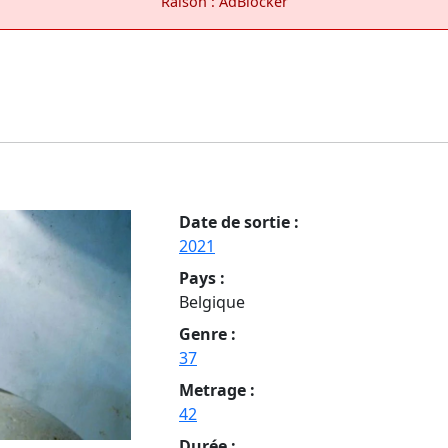
Raison : AdBlocker
Date de sortie :
2021
Pays :
Belgique
Genre :
37
Metrage :
42
Durée :