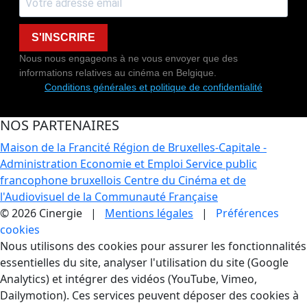
S'INSCRIRE
Nous nous engageons à ne vous envoyer que des
informations relatives au cinéma en Belgique.
Conditions générales et politique de confidentialité
NOS PARTENAIRES
Maison de la Francité
Région de Bruxelles-Capitale -
Administration Economie et Emploi
Service public
francophone bruxellois
Centre du Cinéma et de
l'Audiovisuel de la Communauté Française
© 2026 Cinergie |
Mentions légales
|
Préférences
cookies
Gestion des Cookies
Nous utilisons des cookies pour assurer les fonctionnalités
essentielles du site, analyser l'utilisation du site (Google
Analytics) et intégrer des vidéos (YouTube, Vimeo,
Dailymotion). Ces services peuvent déposer des cookies à