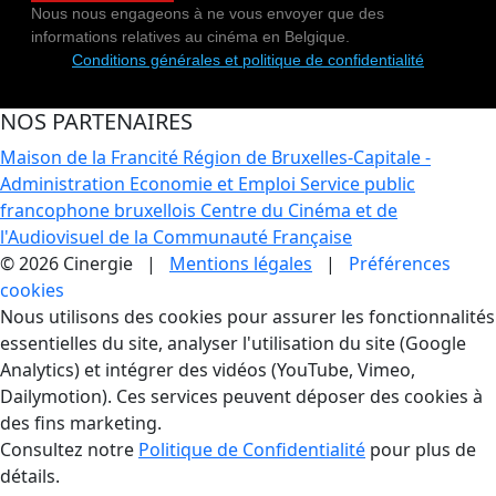
Nous nous engageons à ne vous envoyer que des
informations relatives au cinéma en Belgique.
Conditions générales et politique de confidentialité
NOS PARTENAIRES
Maison de la Francité
Région de Bruxelles-Capitale -
Administration Economie et Emploi
Service public
francophone bruxellois
Centre du Cinéma et de
l'Audiovisuel de la Communauté Française
© 2026 Cinergie |
Mentions légales
|
Préférences
cookies
Gestion des Cookies
Nous utilisons des cookies pour assurer les fonctionnalités
essentielles du site, analyser l'utilisation du site (Google
Analytics) et intégrer des vidéos (YouTube, Vimeo,
Dailymotion). Ces services peuvent déposer des cookies à
des fins marketing.
Consultez notre
Politique de Confidentialité
pour plus de
détails.