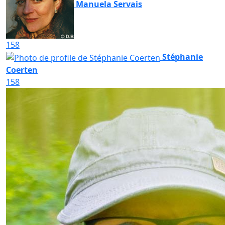
Manuela Servais
158
Stéphanie
Coerten
158