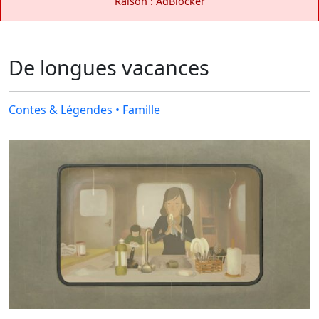
Raison : AdBlocker
De longues vacances
Contes & Légendes
•
Famille