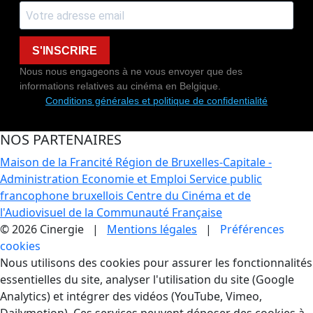
S'INSCRIRE
Nous nous engageons à ne vous envoyer que des
informations relatives au cinéma en Belgique.
Conditions générales et politique de confidentialité
NOS PARTENAIRES
Maison de la Francité
Région de Bruxelles-Capitale -
Administration Economie et Emploi
Service public
francophone bruxellois
Centre du Cinéma et de
l'Audiovisuel de la Communauté Française
© 2026 Cinergie |
Mentions légales
|
Préférences
cookies
Gestion des Cookies
Nous utilisons des cookies pour assurer les fonctionnalités
essentielles du site, analyser l'utilisation du site (Google
Analytics) et intégrer des vidéos (YouTube, Vimeo,