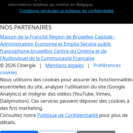
informations relatives au cinéma en Belgique.
Conditions générales et politique de confidentialité
NOS PARTENAIRES
Maison de la Francité
Région de Bruxelles-Capitale -
Administration Economie et Emploi
Service public
francophone bruxellois
Centre du Cinéma et de
l'Audiovisuel de la Communauté Française
© 2026 Cinergie |
Mentions légales
|
Préférences
cookies
Gestion des Cookies
Nous utilisons des cookies pour assurer les fonctionnalités
essentielles du site, analyser l'utilisation du site (Google
Analytics) et intégrer des vidéos (YouTube, Vimeo,
Dailymotion). Ces services peuvent déposer des cookies à
des fins marketing.
Consultez notre
Politique de Confidentialité
pour plus de
détails.