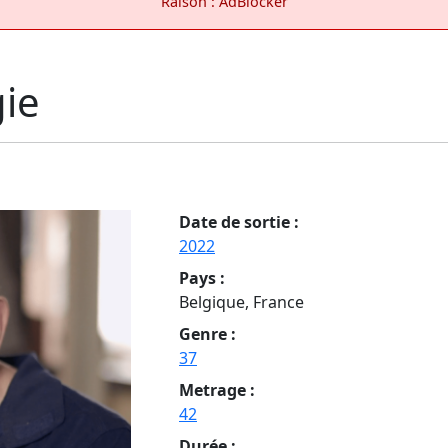
Raison : AdBlocker
gie
Date de sortie :
2022
Pays :
Belgique, France
Genre :
37
Metrage :
42
Durée :