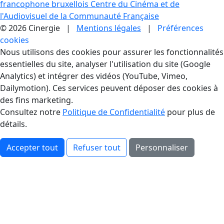
francophone bruxellois
Centre du Cinéma et de
l'Audiovisuel de la Communauté Française
© 2026 Cinergie |
Mentions légales
|
Préférences
cookies
Gestion des Cookies
Nous utilisons des cookies pour assurer les fonctionnalités
essentielles du site, analyser l'utilisation du site (Google
Analytics) et intégrer des vidéos (YouTube, Vimeo,
Dailymotion). Ces services peuvent déposer des cookies à
des fins marketing.
Consultez notre
Politique de Confidentialité
pour plus de
détails.
Accepter tout
Refuser tout
Personnaliser