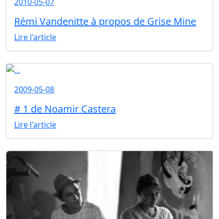
2010-05-07
Rémi Vandenitte à propos de Grise Mine
Lire l'article
2009-05-08
# 1 de Noamir Castera
Lire l'article