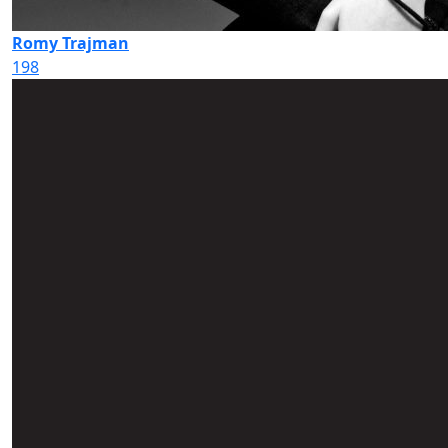
Romy Trajman
198