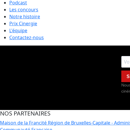
Podcast
Les concours
Notre histoire
Prix Cinergie
L'équipe
Contactez-nous
S
Nous
ciné
NOS PARTENAIRES
Maison de la Francité
Région de Bruxelles-Capitale - Admin
Communauté Française