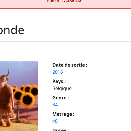
Raison : AdBlocker
bonde
Date de sortie :
2018
Pays :
Belgique
Genre :
34
Metrage :
40
Durée :