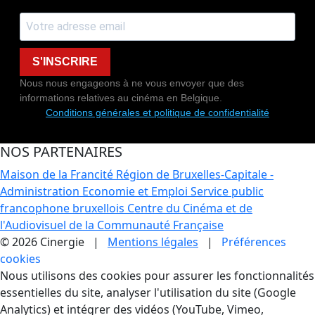
S'INSCRIRE
Nous nous engageons à ne vous envoyer que des
informations relatives au cinéma en Belgique.
Conditions générales et politique de confidentialité
NOS PARTENAIRES
Maison de la Francité
Région de Bruxelles-Capitale -
Administration Economie et Emploi
Service public
francophone bruxellois
Centre du Cinéma et de
l'Audiovisuel de la Communauté Française
© 2026 Cinergie |
Mentions légales
|
Préférences
cookies
Gestion des Cookies
Nous utilisons des cookies pour assurer les fonctionnalités
essentielles du site, analyser l'utilisation du site (Google
Analytics) et intégrer des vidéos (YouTube, Vimeo,