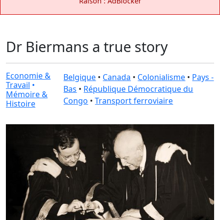
Raison : AdBlocker
Dr Biermans a true story
Economie &
Belgique
•
Canada
•
Colonialisme
•
Pays -
Travail
•
Bas
•
République Démocratique du
Mémoire &
Congo
•
Transport ferroviaire
Histoire