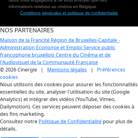
informations relatives au cinéma en Belgique.
Conditions générales et politique de confidentialité
NOS PARTENAIRES
Maison de la Francité
Région de Bruxelles-Capitale -
Administration Economie et Emploi
Service public
francophone bruxellois
Centre du Cinéma et de
l'Audiovisuel de la Communauté Française
© 2026 Cinergie |
Mentions légales
|
Préférences
cookies
Gestion des Cookies
Nous utilisons des cookies pour assurer les fonctionnalités
essentielles du site, analyser l'utilisation du site (Google
Analytics) et intégrer des vidéos (YouTube, Vimeo,
Dailymotion). Ces services peuvent déposer des cookies à
des fins marketing.
Consultez notre
Politique de Confidentialité
pour plus de
détails.