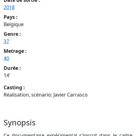
2018
Pays :
Belgique
Genre :
37
Metrage :
40
Durée :
14'
Casting :
Réalisation, scénario: Javier Carrasco
Synopsis
Ce documentaire expérimental s’inscrit dans le cadre