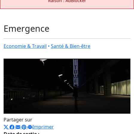
Raison : AdBlocker
Emergence
Economie & Travail
•
Santé & Bien-être
Partager sur
Imprimer
Date de sortie :