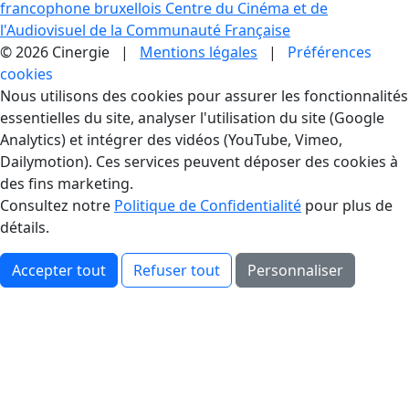
francophone bruxellois
Centre du Cinéma et de
l'Audiovisuel de la Communauté Française
© 2026 Cinergie |
Mentions légales
|
Préférences
cookies
Gestion des Cookies
Nous utilisons des cookies pour assurer les fonctionnalités
essentielles du site, analyser l'utilisation du site (Google
Analytics) et intégrer des vidéos (YouTube, Vimeo,
Dailymotion). Ces services peuvent déposer des cookies à
des fins marketing.
Consultez notre
Politique de Confidentialité
pour plus de
détails.
Accepter tout
Refuser tout
Personnaliser